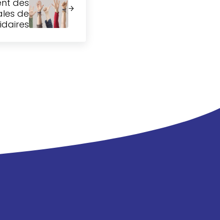
nt des
ales de
lidaires