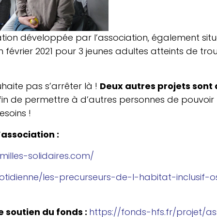
ion déve­lop­pée par l’as­so­cia­tion, éga­le­ment si
n février 2021 pour 3 jeunes adultes atteints de tr
­haite pas s’ar­rê­ter là !
Deux autres projets sont 
in de per­mettre à d’autres per­sonnes de pouvoir 
esoins !
l’association :
milles​-soli​daires​.com/
d​i​e​n​n​e​/​l​e​s​-​p​r​e​c​u​r​s​e​u​r​s​-​d​e​-​l​-​h​a​b​i​t​a​t​-​i​n​c​l​u​s​i​f​-​o
le soutien du fonds :
https://​fonds​-hfs​.fr/​p​r​o​j​e​t​/​a​s​s​o​c​