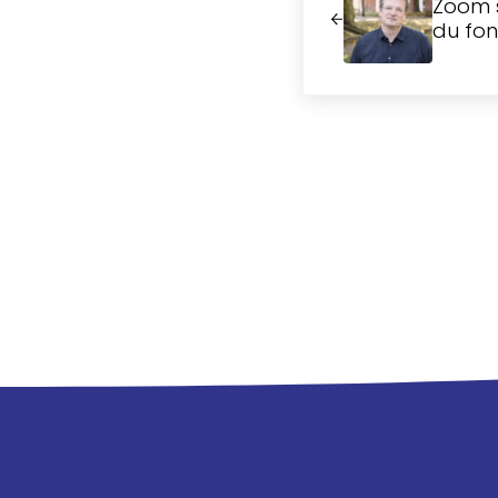
Zoom s
du fo