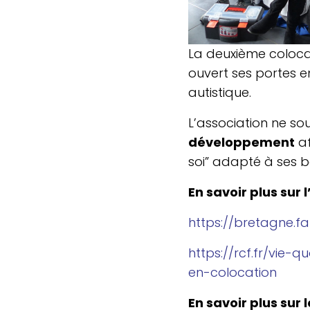
La deuxième colo­ca­t
ouvert ses portes e
autistique.
L’as­so­cia­tion ne sou
déve­lop­pe­ment
af
soi” adapté à ses b
En savoir plus sur 
https://​bre​tagne​.fa
https://​rcf​.fr/​v​i​e​-​q​u​o​t​i​
e​n​-​c​o​l​o​c​a​t​ion
En savoir plus sur 