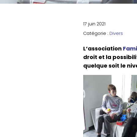
17 juin 2021
Catégorie :
Divers
L’as­so­cia­tion
Famil
droit et la pos­si­bi
quelque soit le n