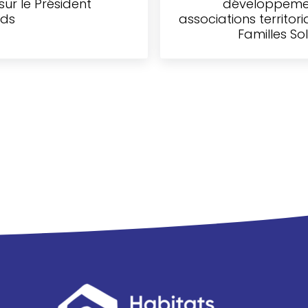
ur le Président
développeme
nds
associations territori
Familles So