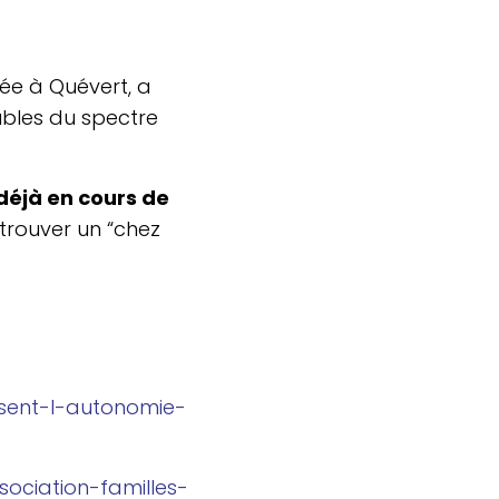
tuée à Quévert, a
oubles du spectre
déjà en cours de
trouver un “chez
​s​e​n​t​-​l​-​a​u​t​o​n​o​m​i​e​-​
i​a​t​i​o​n​-​f​a​m​i​l​l​e​s​-​