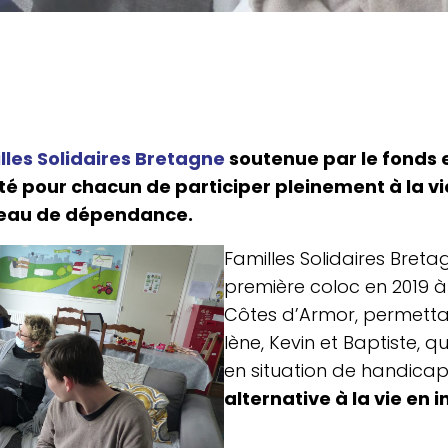
les Soli­daires Bre­tagne
sou­te­nue par le fonds 
­li­té pour chacun de par­ti­ci­per plei­ne­ment à la 
iveau de dépendance.
Familles Soli­daires Bre­t
pre­mière coloc en 2019 
Côtes d’Armor, per­met­t
lène, Kevin et Bap­tiste, 
en situa­tion de han­di­c
alter­na­tive à la vie en ins