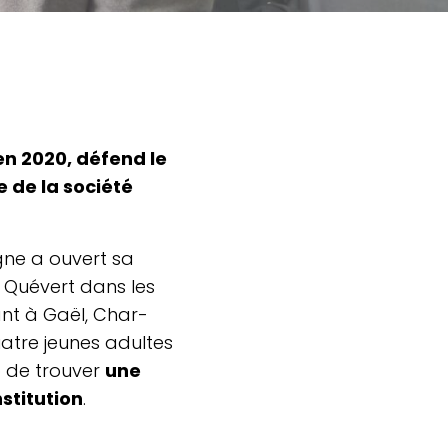
en 2020, défend le
vie de la société
agne a ouvert sa
à Quévert dans les
ant à Gaël, Char­
quatre jeunes adultes
ap de trouver
une
­ti­tu­tion
.