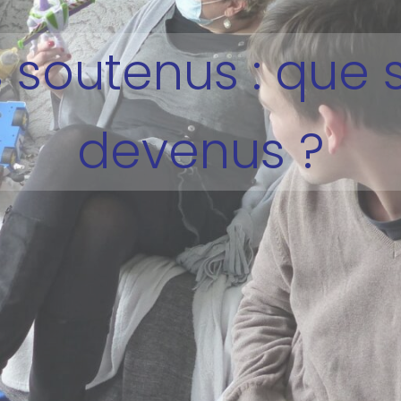
s soutenus : que s
devenus ?