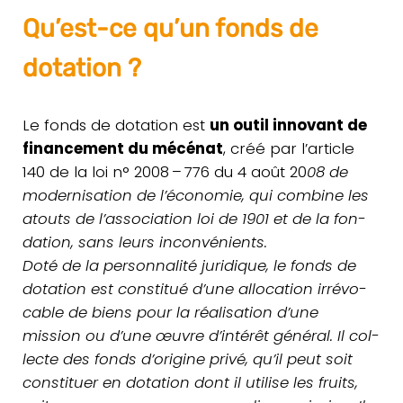
Qu’est-ce qu’un fonds de
dotation ?
Le fonds de dota­tion est
un outil inno­vant de
finan­ce­ment du mécénat
, créé par l’article
140 de la loi n° 2008 – 776 du 4 août 20
08 de
moder­ni­sa­tion de l’économie, qui combine les
atouts de l’association loi de 1901 et de la fon­
da­tion, sans leurs incon­vé­nients.
Doté de la per­son­na­li­té juri­dique, le fonds de
dota­tion est consti­tué d’une allo­ca­tion irré­vo­
cable de biens pour la réa­li­sa­tion d’une
mission ou d’une œuvre d’intérêt général. Il col­
lecte des fonds d’origine privé, qu’il peut soit
consti­tuer en dota­tion dont il utilise les fruits,