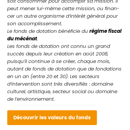
soit consom­mer pour accom­plir sa mission. Il
peut mener lui-même cette mission, ou finan­
cer un autre orga­nisme d’intérêt général pour
son accom­plis­se­ment.
Le fonds de dota­tion béné­fi­cie du
régime fiscal
du mécénat
.
Les fonds de dota­tion ont connu un grand
succès depuis leur créa­tion en août 2008,
puisqu’il conti­nue à se créer, chaque mois,
autant de fonds de dota­tion que de fon­da­tions
en un an (entre 20 et 30). Les sec­teurs
d’intervention sont très diver­si­fiés : domaine
cultu­rel, artis­tique, secteur social ou domaine
de l’environnement.
Décou­vrir les valeurs du fonds