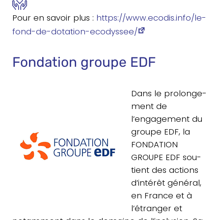
Pour en savoir plus :
https://​www​.ecodis​.info/​l​e​-​
f​o​n​d​-​d​e​-​d​o​t​a​t​i​o​n​-​e​c​o​d​y​s​s​ee/
Fondation groupe EDF
Dans le pro­lon­ge­
ment de
l’engagement du
groupe EDF, la
FONDATION
GROUPE EDF sou­
tient des actions
d’intérêt général,
en France et à
l’étranger et