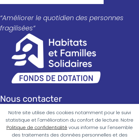
“Améliorer le quotidien des personnes
fragilisées”
Nous contacter
Notre site utilise des cookies notamment pour le suivi
Messagerie :
contact@fonds-hfs.fr
statistique et l'amélioration du confort de lecture. Notre
Téléphone : 09 72 57 57 98
Politique de confidentialité
vous informe sur l'ensemble
des traitements des données personnelles et des