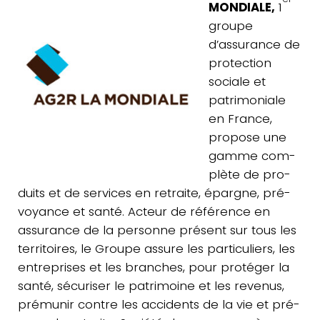
MONDIALE,
1
groupe
d’assurance de
pro­tec­tion
sociale et
patri­mo­niale
en France,
propose une
gamme com­
plète de pro­
duits et de ser­vices en retraite, épargne, pré­
voyance et santé. Acteur de réfé­rence en
assu­rance de la per­sonne présent sur tous les
ter­ri­toires, le Groupe assure les par­ti­cu­liers, les
entre­prises et les branches, pour pro­té­ger la
santé, sécu­ri­ser le patri­moine et les revenus,
pré­mu­nir contre les acci­dents de la vie et pré­