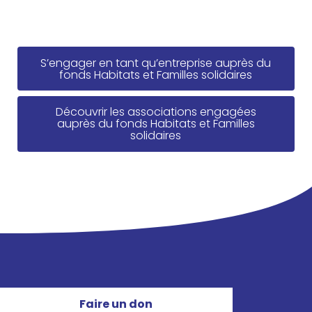
S’en­ga­ger en tant qu’en­tre­prise auprès du
fonds Habi­tats et Familles solidaires
Décou­vrir les asso­cia­tions enga­gées
auprès du fonds Habi­tats et Familles
solidaires
Faire un don