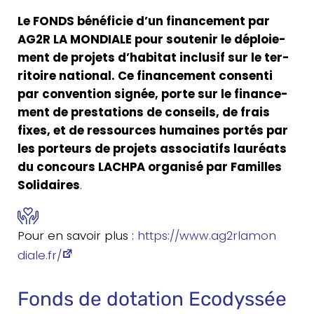
Le FONDS béné­fi­cie d’un finan­ce­ment par
AG2R LA MONDIALE pour sou­te­nir le déploie­
ment de projets d’habitat inclu­sif sur le ter­
ri­toire natio­nal. Ce finan­ce­ment consen­ti
par conven­tion signée, porte sur le finan­ce­
ment de pres­ta­tions de conseils, de frais
fixes, et de res­sources humaines portés par
les por­teurs de projets asso­cia­tifs lau­réats
du concours LACHPA orga­ni­sé par Familles
Soli­daires
.
Pour en savoir plus :
https://​www​.ag2r​la​mon​
diale​.fr/
Fonds de dotation Ecodyssée