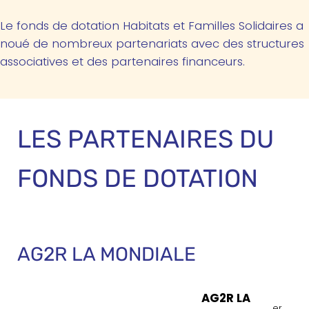
Le fonds de dota­tion Habi­tats et Familles Soli­daires a
noué de nom­breux par­te­na­riats avec des struc­tures
asso­cia­tives et des par­te­naires financeurs.
LES PARTENAIRES DU
FONDS DE DOTATION
AG2R LA MONDIALE
AG2R LA
er