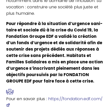
notam­ment dans le domaine de l’inclusion. Sa
voca­tion : construire une société plus juste et
plus humaine.
Pour répondre à la situa­tion d’urgence sani­
taire et sociale dû à la crise du Covid 19, la
Fon­da­tion Groupe EDF a validé la créa­tion
d’un fonds d’urgence et de soli­da­ri­té afin de
sou­te­nir des projets dédiés aux réponses à
cette crise sans pré­cé­dent. Habi­tats et
Familles Soli­daires a mis en place une action
d’urgence s’inscrivant plei­ne­ment dans les
objec­tifs pour­sui­vis par la FONDATION
GROUPE EDF pour faire face à cette crise.
Pour en savoir plus :
https://​fon​da​tion​.edf​.com/