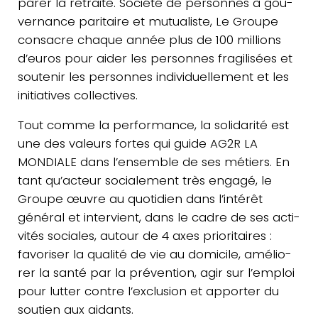
pa­rer la retraite. Société de per­sonnes à gou­
ver­nance pari­taire et mutua­liste, Le Groupe
consacre chaque année plus de 100 mil­lions
d’euros pour aider les per­sonnes fra­gi­li­sées et
sou­te­nir les per­sonnes indi­vi­duel­le­ment et les
ini­tia­tives collectives.
Tout comme la per­for­mance, la soli­da­ri­té est
une des valeurs fortes qui guide AG2R LA
MONDIALE dans l’ensemble de ses métiers. En
tant qu’acteur socia­le­ment très engagé, le
Groupe œuvre au quo­ti­dien dans l’intérêt
général et inter­vient, dans le cadre de ses acti­
vi­tés sociales, autour de 4 axes prio­ri­taires :
favo­ri­ser la qualité de vie au domi­cile, amé­lio­
rer la santé par la pré­ven­tion, agir sur l’emploi
pour lutter contre l’exclusion et appor­ter du
soutien aux aidants.