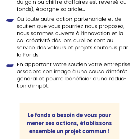
du gain ou chiffre d’affaires est reversé au
fonds), épargne salariale…
Ou toute autre action par­te­na­riale et de
soutien que vous pour­riez nous pro­po­sez,
nous sommes ouverts à l’innovation et la
co-créa­ti­vi­té dès lors qu’elles sont au
service des valeurs et projets sou­te­nus par
le Fonds.
En appor­tant votre soutien votre entre­prise
asso­cie­ra son image à une cause d’intérêt
général et pourra béné­fi­cier d’une réduc­
tion d’impôt.
Le fonds a besoin de vous pour
mener ses actions,
éta­blis­sons
ensemble un projet commun !