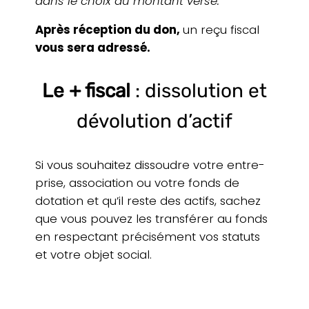
dans le choix du montant versé.
Après récep­tion du don,
un reçu fiscal
vous sera adressé.
Le + fiscal
: dissolution et
dévolution d’actif
Si vous sou­hai­tez dis­soudre votre entre­
prise, asso­cia­tion ou votre fonds de
dota­tion et qu’il reste des actifs, sachez
que vous pouvez les trans­fé­rer au fonds
en res­pec­tant pré­ci­sé­ment vos statuts
et votre objet social.