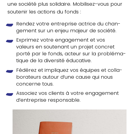
une société plus soli­daire. Mobi­li­sez-vous pour
sou­te­nir les actions du fonds :
Rendez votre entre­prise actrice du chan­
ge­ment sur un enjeu majeur de société.
Expri­mez votre enga­ge­ment et vos
valeurs en sou­te­nant un projet concret
porté par le fonds, acteur sur la pro­blé­ma­
tique de la diver­si­té éducative.
Fédérez et impli­quez vos équipes et col­la­
bo­ra­teurs autour d’une cause qui nous
concerne tous.
Asso­ciez vos clients à votre enga­ge­ment
d’entreprise responsable.