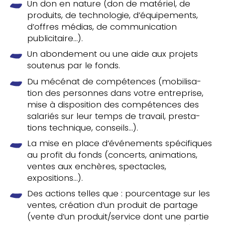
Un don en nature (don de maté­riel, de
pro­duits, de tech­no­lo­gie, d’équipements,
d’offres médias, de com­mu­ni­ca­tion
publicitaire…).
Un abon­de­ment ou une aide aux projets
sou­te­nus par le fonds.
Du mécénat de com­pé­tences (mobi­li­sa­
tion des per­sonnes dans votre entre­prise,
mise à dis­po­si­tion des com­pé­tences des
sala­riés sur leur temps de travail, pres­ta­
tions tech­nique, conseils…).
La mise en place d’événements spé­ci­fiques
au profit du fonds (concerts, ani­ma­tions,
ventes aux enchères, spec­tacles,
expositions…).
Des actions telles que : pour­cen­tage sur les
ventes, créa­tion d’un produit de partage
(vente d’un produit/​service dont une partie