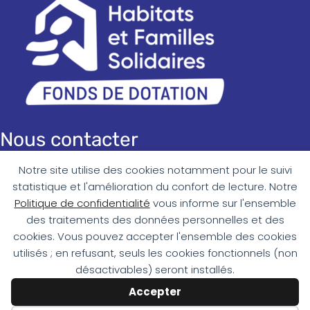
Nous contacter
Notre site utilise des cookies notamment pour le suivi
Messagerie :
contact@fonds-hfs.fr
statistique et l'amélioration du confort de lecture. Notre
Téléphone : 09 72 57 57 98
Politique de confidentialité
vous informe sur l'ensemble
des traitements des données personnelles et des
Adresse :
cookies. Vous pouvez accepter l'ensemble des cookies
11 rue Paul Déroulède
utilisés ; en refusant, seuls les cookies fonctionnels (non
68100 MULHOUSE
désactivables) seront installés.
Accepter