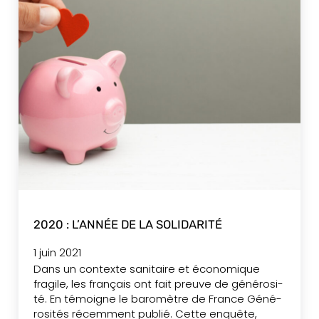
2020 : L’ANNÉE DE LA SOLIDARITÉ
1 juin 2021
Dans un contexte sani­taire et éco­no­mique
fragile, les fran­çais ont fait preuve de géné­ro­si­
té. En témoigne le baro­mètre de France Géné­
ro­si­tés récem­ment publié. Cette enquête,