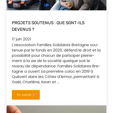
PROJETS SOUTENUS : QUE SONT-ILS
DEVENUS ?
17 juin 2021
L’as­so­cia­tion Familles Soli­daires Bre­tagne sou­
te­nue par le fonds en 2020, défend le droit et la
pos­si­bi­li­té pour chacun de par­ti­ci­per plei­ne­
ment à la vie de la société quelque soit le
niveau de dépendance. Familles Soli­daires Bre­
tagne a ouvert sa pre­mière coloc en 2019 à
Quévert dans les Côtes d’Armor, per­met­tant à
Gaël, Char­lène, Kevin et …
En savoir +
Projets soutenus : que sont-ils devenus ?