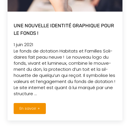
UNE NOUVELLE IDENTITÉ GRAPHIQUE POUR
LE FONDS !
1 juin 2021
Le fonds de dota­tion Habi­tats et Familles Soli­
daires fait peau neuve ! Le nouveau logo du
fonds, vivant et lumi­neux, combine le mou­ve­
ment du don, la pro­tec­tion d’un toit et la sil­
houette de quel­qu’un qui reçoit. Il sym­bo­lise les
valeurs et l’en­ga­ge­ment du fonds de dotation !
Le site inter­net est quant à lui marqué par une
struc­ture …
En savoir +
Une nouvelle identité graphique pour le fonds !