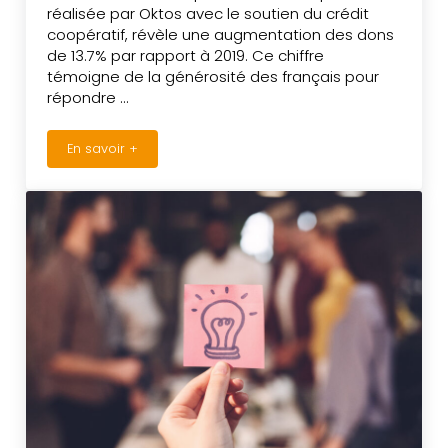
réa­li­sée par Oktos avec le soutien du crédit
coopé­ra­tif, révèle une aug­men­ta­tion des dons
de 13.7% par rapport à 2019. Ce chiffre
témoigne de la géné­ro­si­té des fran­çais pour
répondre …
En savoir +
2020 : l’année de la solidarité