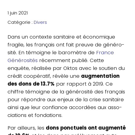
1 juin 2021
Catégorie :
Divers
Dans un contexte sani­taire et éco­no­mique
fragile, les fran­çais ont fait preuve de géné­ro­
si­té. En témoigne le baro­mètre de
France
Géné­ro­si­tés
récem­ment publié. Cette
enquête, réa­li­sée par Oktos avec le soutien du
crédit coopé­ra­tif, révèle une
aug­men­ta­tion
des dons de 13.7%
par rapport à 2019. Ce
chiffre témoigne de la géné­ro­si­té des fran­çais
pour répondre aux enjeux de la crise sani­taire
ainsi que leur confiance accor­dées aux asso­
cia­tions et fondations.
Par ailleurs, les
dons ponc­tuels ont aug­men­té