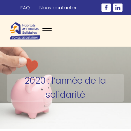
Passer au contenu principal
Skip to header right navigation
Skip to site footer
FAQ
Nous contacter
Menu
Fonds HABITATS ET FAMILLES SOLIDAIRES
Améliorer le quotidien des personnes fragilisées
2020 : l’année de la
solidarité