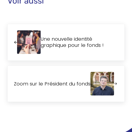
Voir aussi
r
k
e
I
)
s
n
t
Article précédent :
Une nouvelle identité
graphique pour le fonds !
Article suivant :
Zoom sur le Président du fonds