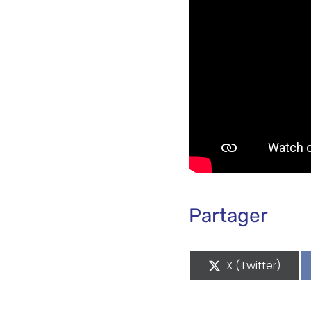
Partager
Share on
X (Twitter)