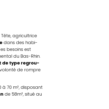
ête, agri­cul­trice
ge
dans des habi­
 des besoins est
en­tal du Bas-Rhin.
at de type regrou­
la volonté de rompre
 à 70 m², dis­po­sant
un
de 58m², situé au