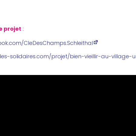
e projet
:
om/​C​l​e​D​e​s​C​h​a​m​p​s​.​S​c​h​l​e​i​t​hal
li​daires​.com/​p​r​o​j​e​t​/​b​i​e​n​-​v​i​e​i​l​l​i​r​-​a​u​-​v​i​l​l​a​g​e​-​u​n