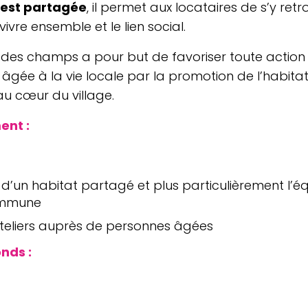
st par­ta­gée
, il permet aux loca­taires de s’y retr
le vivre ensemble et le lien social.
lé des champs a pour but de favo­ri­ser toute action v
 âgée à la vie locale par la pro­mo­tion de l’ha­bi
 au cœur du village.
ent :
d’un habitat partagé et plus par­ti­cu­liè­re­ment l’é­
ommune
a­te­liers auprès de per­sonnes âgées
onds :