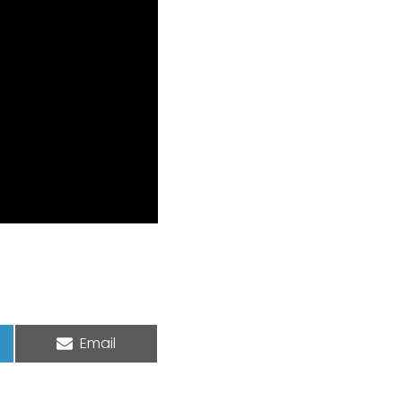
Share on
Email