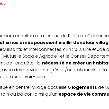
t :
eniors en milieu rural est né de l’idée de Cathe­rine T
et si nos aînés pou­vaient vieillir dans leur villa
écu­ri­sants et inter­con­nec­tés ? En 2012, une étude
utuelle Sociale Agri­cole) et le Conseil Dépar­te­m
ent de l’enquête : la
néces­si­té de créer un habit
e, avec des ser­vices inté­grés et/​ou option­nels et 
ta­ger des savoir-faire.
itué en centre-village accueille
5 loge­ments
de 50
ardin ou balcon, ainsi qu’un
espace de vie comm