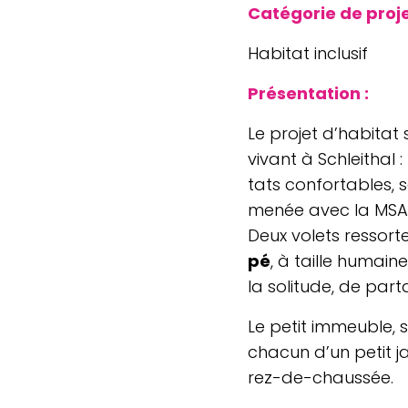
Caté­go­rie de proje
Habitat inclu­sif
Pré­sen­ta­tion :
Le projet d’habitat s
vivant à Schlei­thal :
tats confor­tables, s
menée avec la MSA (M
Deux volets res­sort
pé
, à taille humain
la soli­tude, de par­
Le petit immeuble, s
chacun d’un petit j
rez-de-chaussée.