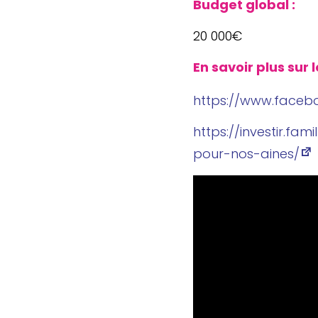
Budget global :
20 000€
En savoir plus sur l
https://​www​.face​book​.c
https://​inves​tir​.familles​-so
p​o​u​r​-​n​o​s​-​a​i​n​es/