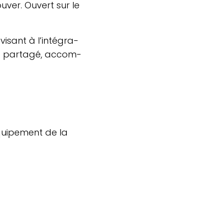
ou­ver. Ouvert sur le
isant à l’in­té­gra­
­tat partagé, accom­
qui­pe­ment de la