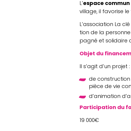
L’
espace commun e
village, il favo­rise 
L’as­so­cia­tion La c
tion de la per­sonne
pa­gné et soli­daire
Objet du financem
Il s’agit d’un projet :
de construc­tion 
pièce de vie c
d’a­ni­ma­tion d’
Par­ti­ci­pa­tion du f
19 000€