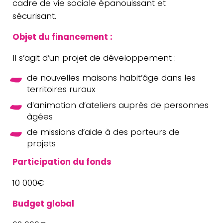
cadre de vie sociale épa­nouis­sant et
sécurisant.
Objet du financement :
Il s’agit d’un projet de développement :
de nou­velles maisons habit’âge dans les
ter­ri­toires ruraux
d’animation d’ateliers auprès de per­sonnes
âgées
de mis­sions d’aide à des por­teurs de
projets
Par­ti­ci­pa­tion du fonds
10 000€
Budget global