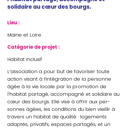
solidaire au cœur des bourgs.
Lieu :
Maine et Loire
Caté­go­rie de projet :
Habitat inclu­sif
L’association a pour but de favo­ri­ser toute
action visant à l’intégration de la per­sonne
âgée à la vie locale par la pro­mo­tion de
l’habitat partagé, accom­pa­gné et soli­daire au
cœur des bourgs. Elle vise à offrir aux per­
sonnes âgées, les condi­tions du bien vieillir à
travers un habitat de qualité : loge­ments
adaptés, pri­va­tifs, espaces par­ta­gés, et un